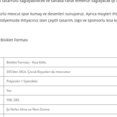
nerji tasarrufu sağlayabilecek ve sahada rahat etmenizi sağlayacak iy
türlü mevcut spor kumaş ve desenleri sunuyoruz. Ayrıca müşteri ihti
tölyemizde ihtiyacınız olan çeşitli tasarım, logo ve sponsorlu kısa k
 Bisiklet Forması
Bisiklet Forması - Kısa Kollu
3XS'den 3XL'e. Çocuk Boyutları da mevcuttur
Polyester + Spandeks
Yaz
YKK, SBS
İyi Nefes Alma ve Nem Emme