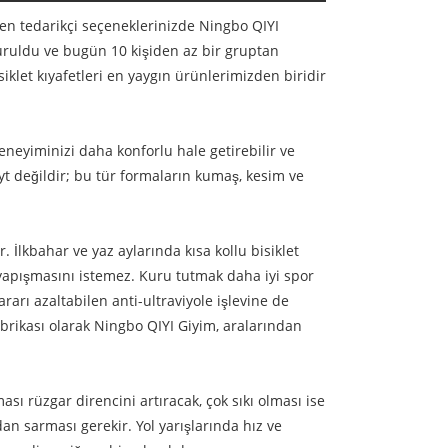
fen tedarikçi seçeneklerinizde Ningbo QIYI
kuruldu ve bugün 10 kişiden az bir gruptan
siklet kıyafetleri en yaygın ürünlerimizden biridir
 deneyiminizi daha konforlu hale getirebilir ve
tayt değildir; bu tür formaların kumaş, kesim ve
. İlkbahar ve yaz aylarında kısa kollu bisiklet
 yapışmasını istemez. Kuru tutmak daha iyi spor
rarı azaltabilen anti-ultraviyole işlevine de
 fabrikası olarak Ningbo QIYI Giyim, aralarından
ması rüzgar direncini artıracak, çok sıkı olması ise
an sarması gerekir. Yol yarışlarında hız ve