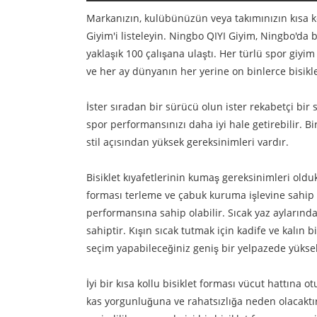
Markanızın, kulübünüzün veya takımınızın kısa ko
Giyim'i listeleyin. Ningbo QIYI Giyim, Ningbo'da
yaklaşık 100 çalışana ulaştı. Her türlü spor giyim
ve her ay dünyanın her yerine on binlerce bisikle
İster sıradan bir sürücü olun ister rekabetçi bir 
spor performansınızı daha iyi hale getirebilir. Bi
stil açısından yüksek gereksinimleri vardır.
Bisiklet kıyafetlerinin kumaş gereksinimleri olduk
forması terleme ve çabuk kuruma işlevine sahip 
performansına sahip olabilir. Sıcak yaz aylarında,
sahiptir. Kışın sıcak tutmak için kadife ve kalın b
seçim yapabileceğiniz geniş bir yelpazede yüksek ka
İyi bir kısa kollu bisiklet forması vücut hattına o
kas yorgunluğuna ve rahatsızlığa neden olacaktır.