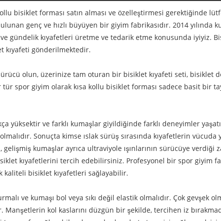
llu bisiklet forması satın alması ve özelleştirmesi gerektiğinde lüt
 bulunan genç ve hızlı büyüyen bir giyim fabrikasıdır. 2014 yılında 
 ve gündelik kıyafetleri üretme ve tedarik etme konusunda iyiyiz. Bi
t kıyafeti gönderilmektedir.
sürücü olun, üzerinize tam oturan bir bisiklet kıyafeti seti, bisiklet
r tür spor giyim olarak kısa kollu bisiklet forması sadece basit bir 
ça yüksektir ve farklı kumaşlar giyildiğinde farklı deneyimler yaşatır
olmalıdır. Sonuçta kimse ıslak sürüş sırasında kıyafetlerin vücuda
 gelişmiş kumaşlar ayrıca ultraviyole ışınlarının sürücüye verdiği za
isiklet kıyafetlerini tercih edebilirsiniz. Profesyonel bir spor giyim
liteli bisiklet kıyafetleri sağlayabilir.
turmalı ve kumaşı bol veya sıkı değil elastik olmalıdır. Çok gevşek ol
 Manşetlerin kol kaslarını düzgün bir şekilde, tercihen iz bırakmad