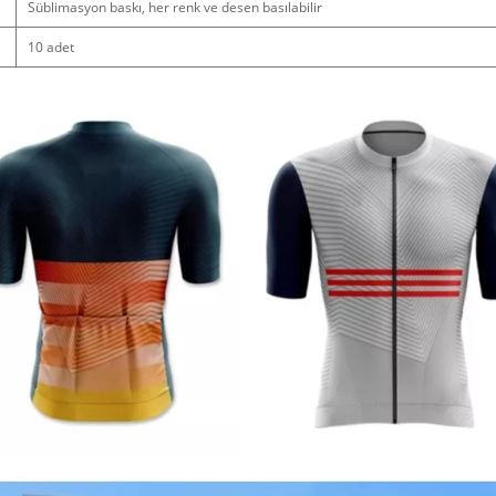
Süblimasyon baskı, her renk ve desen basılabilir
10 adet