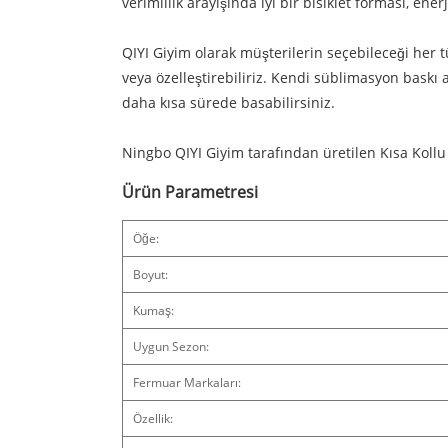
verimlilik arayışında iyi bir bisiklet forması, e
QIYI Giyim olarak müşterilerin seçebileceği her 
veya özelleştirebiliriz. Kendi süblimasyon baskı a
daha kısa sürede basabilirsiniz.
Ningbo QIYI Giyim tarafından üretilen Kısa Kollu
Ürün Parametresi
Öğe:
Boyut:
Kumaş:
Uygun Sezon:
Fermuar Markaları:
Özellik: