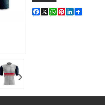
Facebook
X
WhatsApp
Pinterest
LinkedIn
Share