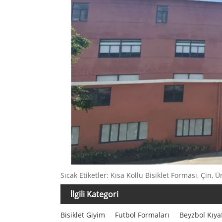
Sıcak Etiketler: Kısa Kollu Bisiklet Forması, Çin, Ür
İlgili Kategori
Bisiklet Giyim
Futbol Formaları
Beyzbol Kıyaf