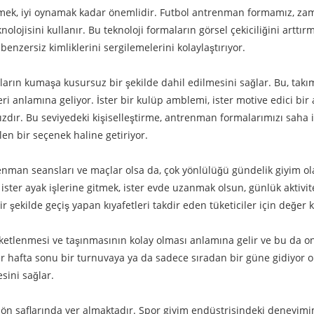
k, iyi oynamak kadar önemlidir. Futbol antrenman formamız, zaman
knolojisini kullanır. Bu teknoloji formaların görsel çekiciliğini artt
enzersiz kimliklerini sergilemelerini kolaylaştırıyor.
oların kumaşa kusursuz bir şekilde dahil edilmesini sağlar. Bu, takım
leri anlamına geliyor. İster bir kulüp amblemi, ister motive edici bir
sızdır. Bu seviyedeki kişiselleştirme, antrenman formalarımızı saha
len bir seçenek haline getiriyor.
man seansları ve maçlar olsa da, çok yönlülüğü gündelik giyim ola
ister ayak işlerine gitmek, ister evde uzanmak olsun, günlük aktivitel
 şekilde geçiş yapan kıyafetleri takdir eden tüketiciler için değer k
aketlenmesi ve taşınmasının kolay olması anlamına gelir ve bu da o
ter hafta sonu bir turnuvaya ya da sadece sıradan bir güne gidiyor 
sini sağlar.
 ön saflarında yer almaktadır. Spor giyim endüstrisindeki deneyimimi