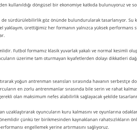
en kullanıldığı döngüsel bir ekonomiye katkıda bulunuyoruz ve so
de sürdürülebilirlik göz önünde bulundurularak tasarlanıyor. Su ku
sel yaklaşım, ürettiğimiz her formanın yalnızca yüksek performans s
ar.
idir. Futbol formamız klasik yuvarlak yakalı ve normal kesimli olup
uncuların üzerime tam oturmayan kıyafetlerden dolayı dikkatleri d
rtırarak yoğun antrenman seansları sırasında havanın serbestçe do
cuların en zorlu antrenmanlar sırasında bile serin ve rahat kalmas
rekli olan maksimum nefes alabilirlik sağlayacak şekilde tasarlanm
tan uzaklaştırarak oyuncuların kuru kalmasını ve oyunlarına odaklan
önemlidir çünkü ter birikmesinden kaynaklanan rahatsızlıkların ö
k performansı engellemek yerine artırmasını sağlıyoruz.