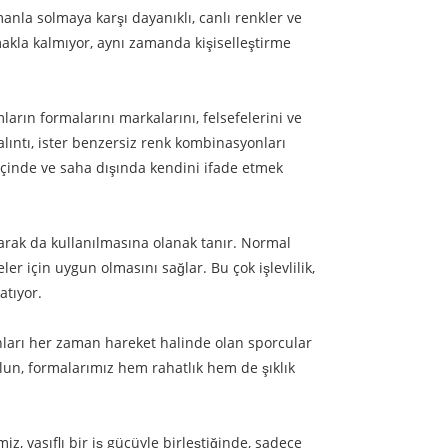
la solmaya karşı dayanıklı, canlı renkler ve
ırmakla kalmıyor, aynı zamanda kişiselleştirme
ların formalarını markalarını, felsefelerini ve
 alıntı, ister benzersiz renk kombinasyonları
 içinde ve saha dışında kendini ifade etmek
rak da kullanılmasına olanak tanır. Normal
er için uygun olmasını sağlar. Bu çok işlevlilik,
atıyor.
nları her zaman hareket halinde olan sporcular
olun, formalarımız hem rahatlık hem de şıklık
z, vasıflı bir iş gücüyle birleştiğinde, sadece