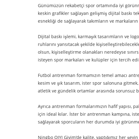
Günümüzün rekabetçi spor ortamında iyi görünme
keskin grafikler sağlayan gelişmiş dijital baskı te
esnekliği de sağlayarak takımların ve markaların b
Dijital baskı işlemi, karmaşık tasarımların ve log
ruhlarını yansıtacak şekilde kişiselleştirebilecek
olsun, kişiselleştirme olanakları neredeyse sınır
isteyen spor markaları ve kulüpler için tercih edi
Futbol antrenman formamızın temel amacı antren
kesim ve şık tasarım, ister spor salonuna gitmek, 
atletik ve gündelik ortamlar arasında sorunsuz bir
Ayrıca antrenman formalarımızın hafif yapısı, p
için ideal kılar. İster bir antrenman kampına, is
sağlayarak sporcuların her durumda iyi görünme
Ningbo QIYI Giyim'de kalite, yaptığımız her şeyin