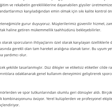
itim ve rekabetin gerekliliklerine dayanabilen giysiler üretmemize
dartlarımızı karşıladığından emin olmak için sıkı kalite kontrol ön
eteneğimizle gurur duyuyoruz. Müşterilerimiz güvenilir hizmet, za
ortak haline getiren mükemmellik taahhüdünü bekleyebilirler.
arak sporcuların ihtiyaçlarını özel olarak karşılayan özelliklerle d
rasında gerekli olan tam hareket aralığına olanak tanır. Bu uyum yet
na yardımcı olur.
k şekilde tasarlanmıştır. Düz dikişler ve etiketsiz etiketler cilde r
rıntılara odaklanarak genel kullanım deneyimini geliştirerek spor
örlerden ve spor tutkunlarından olumlu geri dönüşler aldı. Birçok
ellik kombinasyonunu övüyor. Yerel kulüplerden ve profesyonel ekiple
üçlendiriyor.