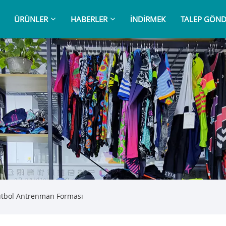
ÜRÜNLER
HABERLER
İNDIRMEK
TALEP GÖND
tbol Antrenman Forması