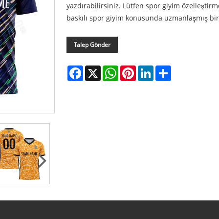
yazdırabilirsiniz. Lütfen spor giyim özelleştirm
baskılı spor giyim konusunda uzmanlaşmış bir ü
Talep Gönder
Facebook
X
WhatsApp
Pinterest
LinkedIn
Share