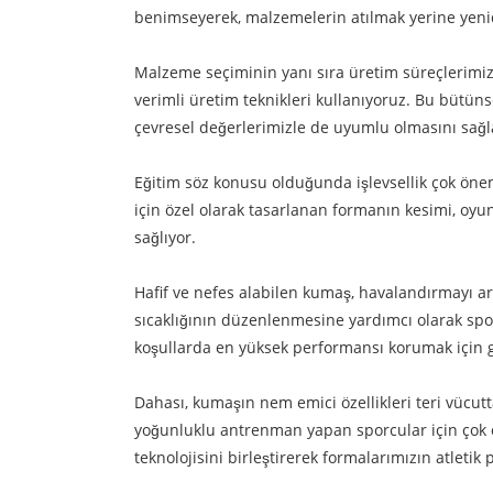
benimseyerek, malzemelerin atılmak yerine yenid
Malzeme seçiminin yanı sıra üretim süreçlerimiz 
verimli üretim teknikleri kullanıyoruz. Bu bütün
çevresel değerlerimizle de uyumlu olmasını sağl
Eğitim söz konusu olduğunda işlevsellik çok öneml
için özel olarak tasarlanan formanın kesimi, oy
sağlıyor.
Hafif ve nefes alabilen kumaş, havalandırmayı a
sıcaklığının düzenlenmesine yardımcı olarak spor
koşullarda en yüksek performansı korumak için ge
Dahası, kumaşın nem emici özellikleri teri vücut
yoğunluklu antrenman yapan sporcular için çok 
teknolojisini birleştirerek formalarımızın atleti