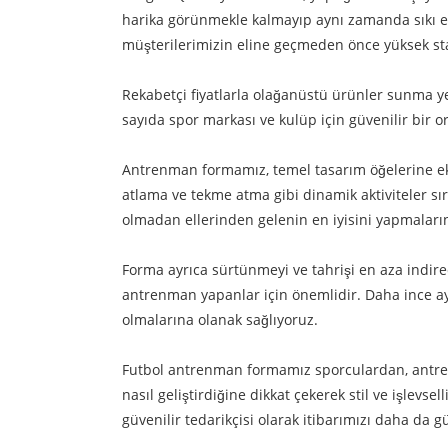
harika görünmekle kalmayıp aynı zamanda sıkı eğ
müşterilerimizin eline geçmeden önce yüksek stan
Rekabetçi fiyatlarla olağanüstü ürünler sunma y
sayıda spor markası ve kulüp için güvenilir bir 
Antrenman formamız, temel tasarım öğelerine ek ol
atlama ve tekme atma gibi dinamik aktiviteler sı
olmadan ellerinden gelenin en iyisini yapmaları
Forma ayrıca sürtünmeyi ve tahrişi en aza indirece
antrenman yapanlar için önemlidir. Daha ince ay
olmalarına olanak sağlıyoruz.
Futbol antrenman formamız sporculardan, antren
nasıl geliştirdiğine dikkat çekerek stil ve işlevs
güvenilir tedarikçisi olarak itibarımızı daha da g