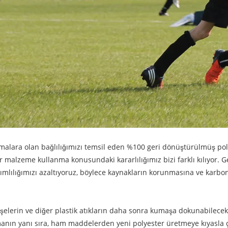
lara olan bağlılığımızı temsil eden %100 geri dönüştürülmüş polye
malzeme kullanma konusundaki kararlılığımız bizi farklı kılıyor. G
mlılığımızı azaltıyoruz, böylece kaynakların korunmasına ve karbon
işelerin ve diğer plastik atıkların daha sonra kumaşa dokunabilecek 
manın yanı sıra, ham maddelerden yeni polyester üretmeye kıyasla ç